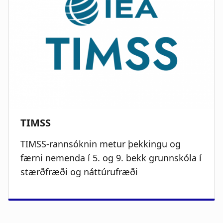
TIMSS-rannsóknin metur þekkingu og
færni nemenda í 5. og 9. bekk grunnskóla í
stærðfræði og náttúrufræði