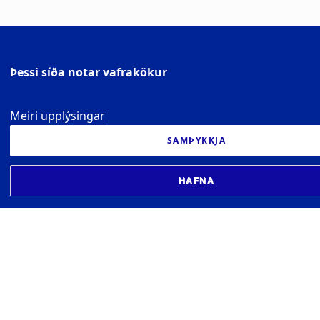
Þessi síða notar vafrakökur
Meiri upplýsingar
SAMÞYKKJA
HAFNA