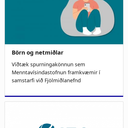
Víðtæk spurningakönnun sem
Menntavísindastofnun framkvæmir í
samstarfi við Fjölmiðlanefnd