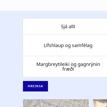
Sjá allt
Lífshlaup og samfélag
Margbreytileiki og gagnrýnin
fræði