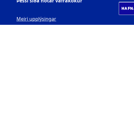
Þessi síða notar vafrakökur
HAFN
Meiri upplýsingar
MENNTAVÍSINDASVIÐ
Háskóla Íslands
Saga - Hagatorg
1, 107
Reykjavík