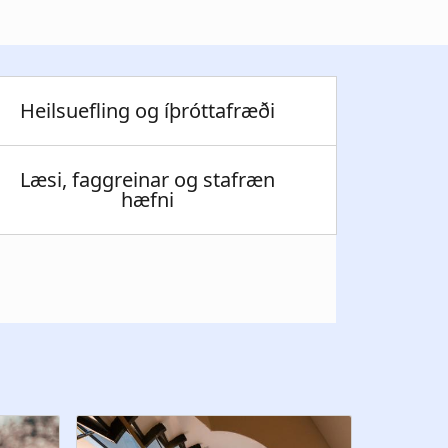
Heilsuefling og íþróttafræði
Læsi, faggreinar og stafræn
hæfni