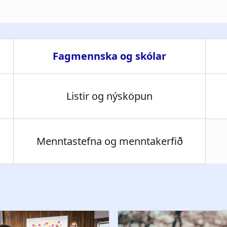
i
g
Fagmennska og skólar
a
t
Listir og nýsköpun
i
o
Menntastefna og menntakerfið
n