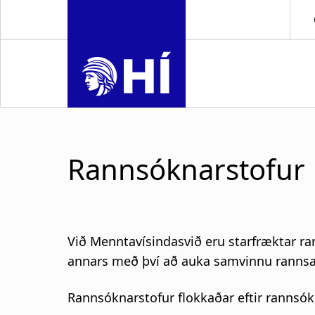
S
k
i
p
t
o
m
a
i
Rannsóknarstofur
n
c
o
n
t
Við Menntavísindasvið eru starfræktar ra
e
annars með því að auka samvinnu rannsak
n
t
Rannsóknarstofur flokkaðar eftir ranns