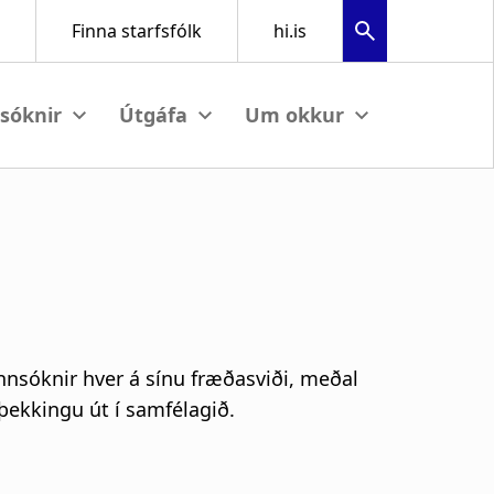
u
View submenu
View submenu
View submenu
nnsóknir hver á sínu fræðasviði, meðal
þekkingu út í samfélagið.