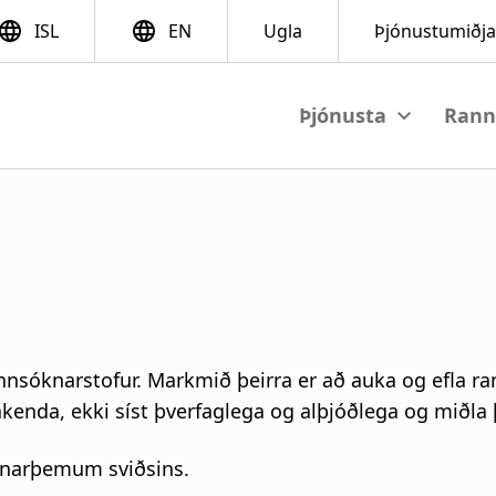
View submen
M
a
i
n
n
nnsóknarstofur. Markmið þeirra er að auka og efla ra
a
enda, ekki síst þverfaglega og alþjóðlega og miðla 
v
óknarþemum sviðsins.