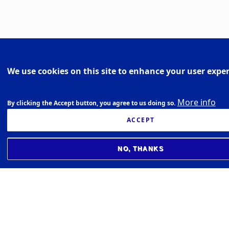
We use cookies on this site to enhance your user expe
Virkir tenglar og leitarflokkar
yfir ritgerðir, bækur og greinar
More info
By clicking the Accept button, you agree to us doing so.
í textíl.
ACCEPT
NO, THANKS
Athugið, að ef ýtt er á loka lokaritgerðum
(ýta á x-ið) er líka hægt að velja og skoða
bækur og greinar sem falla undir hvern
leitarflokk.